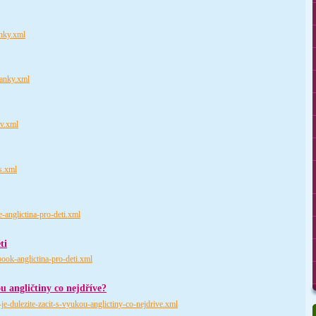
inky.xml
lanky.xml
iv.xml
s.xml
-anglictina-pro-deti.xml
ti
ook-anglictina-pro-deti.xml
ou angličtiny co nejdříve?
je-dulezite-zacit-s-vyukou-anglictiny-co-nejdrive.xml