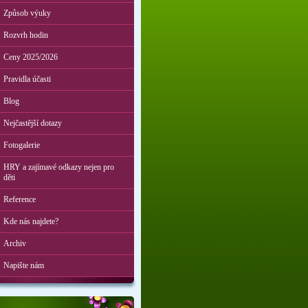
Způsob výuky
Rozvrh hodin
Ceny 2025/2026
Pravidla účasti
Blog
Nejčastější dotazy
Fotogalerie
HRY a zajímavé odkazy nejen pro
děti
Reference
Kde nás najdete?
Archiv
Napište nám