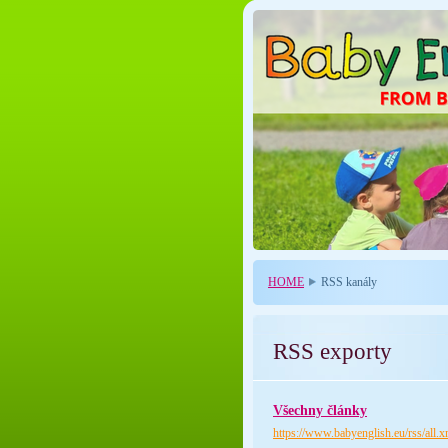
HOME
RSS kanály
RSS exporty
Všechny články
https://www.babyenglish.eu/rss/all.x