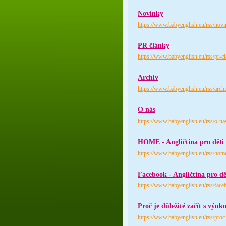
Novinky
https://www.babyenglish.eu/rss/nov
PR články
https://www.babyenglish.eu/rss/pr-c
Archiv
https://www.babyenglish.eu/rss/arch
O nás
https://www.babyenglish.eu/rss/o-na
HOME - Angličtina pro děti
https://www.babyenglish.eu/rss/home
Facebook - Angličtina pro dě
https://www.babyenglish.eu/rss/faceb
Proč je důležité začít s výuk
https://www.babyenglish.eu/rss/proc-