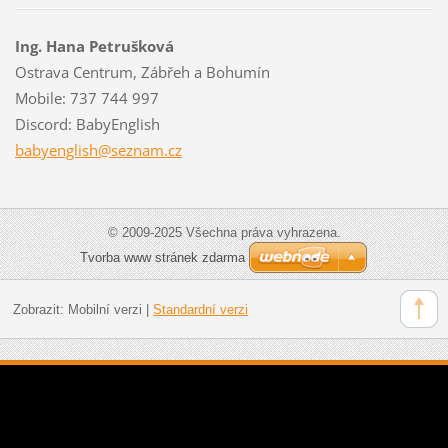
Ing. Hana Petrušková
Ostrava Centrum, Zábřeh a Bohumín
Mobile: 737 744 997
Discord: BabyEnglish
babyengl
ish@sezn
am.cz
© 2009-2025 Všechna práva vyhrazena.
Tvorba www stránek zdarma
Zobrazit:
Mobilní verzi
|
Standardní verzi