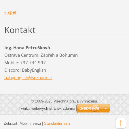
« Zpět
Kontakt
Ing. Hana Petrušková
Ostrava Centrum, Zábřeh a Bohumín
Mobile: 737 744 997
Discord: BabyEnglish
babyengl
ish@sezn
am.cz
© 2009-2025 Všechna práva vyhrazena.
Tvorba webových stránek zdarma
Zobrazit:
Mobilní verzi
|
Standardní verzi