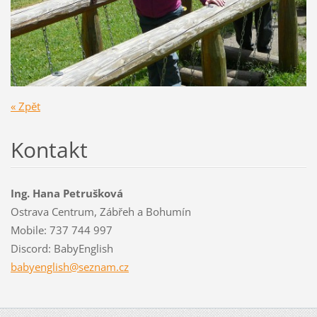
« Zpět
Kontakt
Ing. Hana Petrušková
Ostrava Centrum, Zábřeh a Bohumín
Mobile: 737 744 997
Discord: BabyEnglish
babyengl
ish@sezn
am.cz