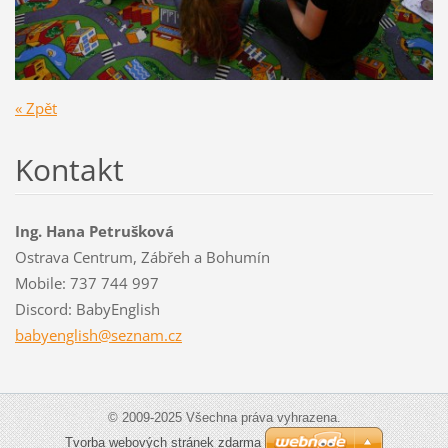
« Zpět
Kontakt
Ing. Hana Petrušková
Ostrava Centrum, Zábřeh a Bohumín
Mobile: 737 744 997
Discord: BabyEnglish
babyengl
ish@sezn
am.cz
© 2009-2025 Všechna práva vyhrazena.
Tvorba webových stránek zdarma